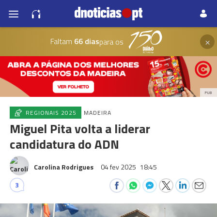
×
Faltam
66 dias
para os
PUB
REGIONAIS 2025
MADEIRA
Miguel Pita volta a liderar
candidatura do ADN
Carolina Rodrigues
04 fev 2025
18:45
3