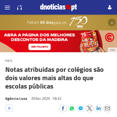
×
Faltam
66 dias
para os
PUB
PAÍS
Notas atribuidas por colégios são
dois valores mais altas do que
escolas públicas
Agência Lusa
20 fev 2025
18:32
0