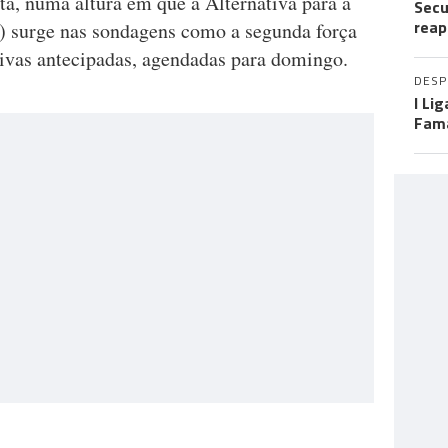
nta, numa altura em que a Alternativa para a
Secu
reap
) surge nas sondagens como a segunda força
tivas antecipadas, agendadas para domingo.
DES
I Li
Fama