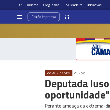
D7
Turismo
Freguesias
TSF Madeira
Iniciativas
Edição
Impressa
COMUNIDADES
MUNDO
Deputada luso
oportunidade"
Perante ameaça da extrema-dir