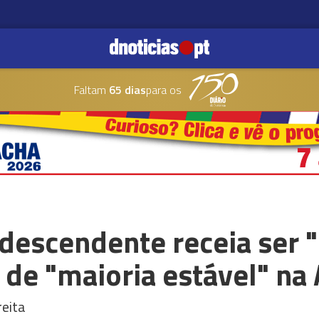
Faltam
65 dias
para os
descendente receia ser 
 de "maioria estável" n
eita