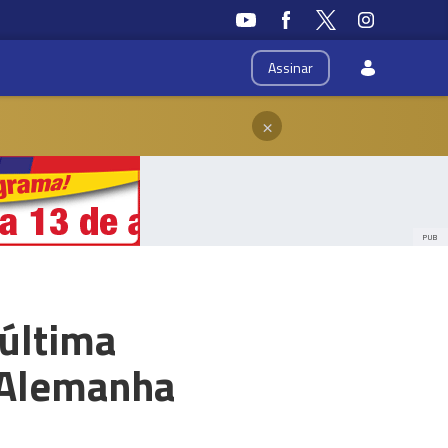
Assinar
×
PUB
"última
a Alemanha