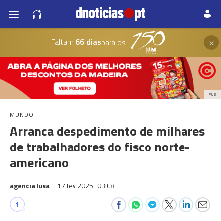
×
Faltam
66 dias
para os
PUB
MUNDO
Arranca despedimento de milhares
de trabalhadores do fisco norte-
americano
agência lusa
17 fev 2025
03:08
1