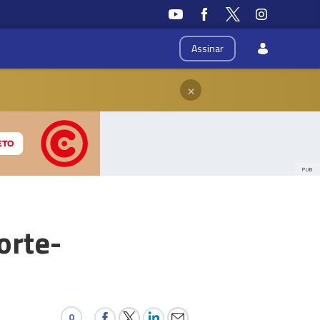
Assinar
×
PUB
orte-
0