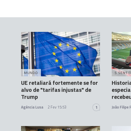
MUNDO
5 SENTI
UE retaliará fortemente se for
Histori
alvo de "tarifas injustas" de
especia
Trump
recebeu
Agência Lusa
2 Fev 15:53
João Filipe
1