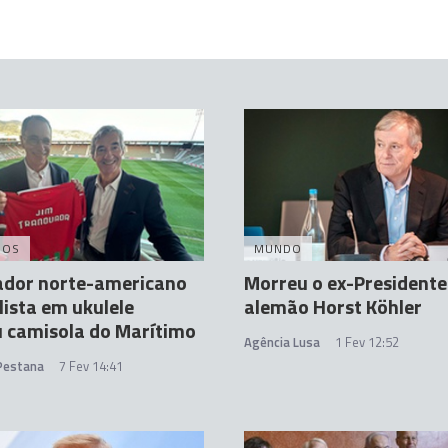
DOS
MUNDO
ador norte-americano
Morreu o ex-Presidente
lista em ukulele
alemão Horst Köhler
 camisola do Marítimo
Agência Lusa
1 Fev 12:52
 Pestana
7 Fev 14:41