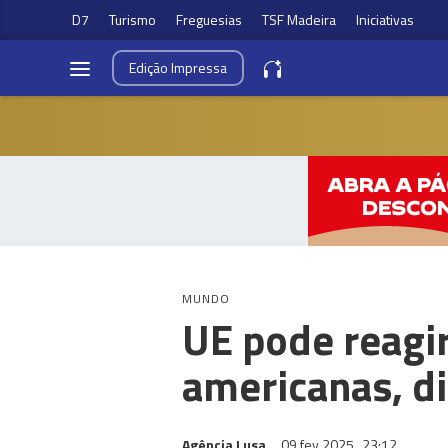
D7
Turismo
Freguesias
TSF Madeira
Iniciativas
Edição
Impressa
MUNDO
UE pode reagir
americanas, d
Agência Lusa
09 fev 2025
23:12