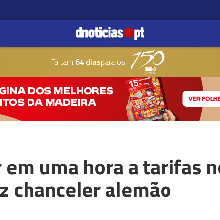
Faltam
64 dias
para os
 em uma hora a tarifas n
iz chanceler alemão