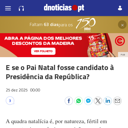
×
Faltam
63 dias
para os
PUB
E se o Pai Natal fosse candidato à
Presidência da República?
25 dez 2025
00:00
3
A quadra natalícia é, por natureza, fértil em