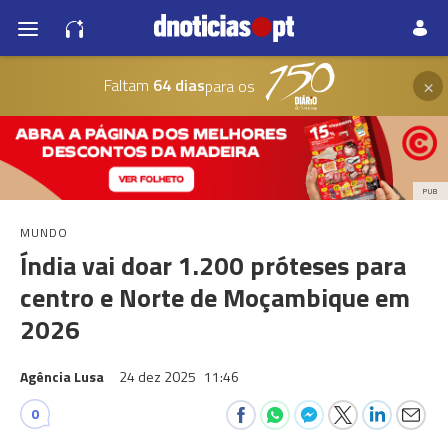
×
Faltam
64 dias
para os
PUB
MUNDO
Índia vai doar 1.200 próteses para
centro e Norte de Moçambique em
2026
Agência Lusa
24 dez 2025
11:46
0