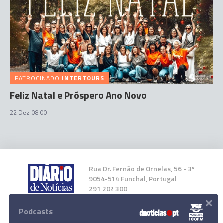
PATROCINADO
INTERTOURS
Feliz Natal e Próspero Ano Novo
22 Dez 08:00
Rua Dr. Fernão de Ornelas, 56 - 3º
9054-514 Funchal, Portugal
291 202 300
×
Podcasts
Instale a nossa App