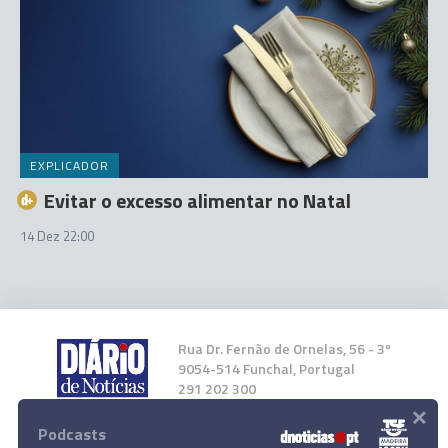
EXPLICADOR
Evitar o excesso alimentar no Natal
14 Dez 22:00
Rua Dr. Fernão de Ornelas, 56 - 3º
9054-514 Funchal, Portugal
291 202 300
×
Podcasts
Instale a nossa App