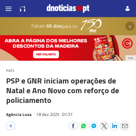
×
Faltam
66 dias
para os
PUB
PAÍS
PSP e GNR iniciam operações de
Natal e Ano Novo com reforço de
policiamento
Agência Lusa
18 dez 2025
07:37
0