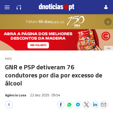
×
Faltam
66 dias
para os
PUB
PAÍS
GNR e PSP detiveram 76
condutores por dia por excesso de
álcool
Agência Lusa
22 dez 2025
09:54
0