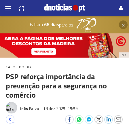
×
Faltam
66 dias
para os
PUB
CASOS DO DIA
PSP reforça importância da
prevenção para a segurança no
comércio
Inês Paiva
18 dez 2025
15:59
0