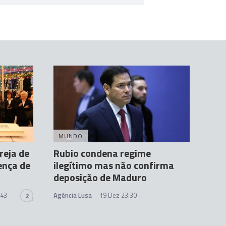
MUNDO
reja de
Rubio condena regime
ença de
ilegítimo mas não confirma
deposição de Maduro
:43
Agência Lusa
19 Dez 23:30
2