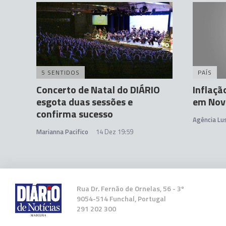
5 SENTIDOS
PAÍS
Concerto de Natal do DIÁRIO
Inflaçã
esgota duas sessões e
em Nov
confirma sucesso
Agência Lu
Marianna Pacifico
14 Dez 19:59
Rua Dr. Fernão de Ornelas, 56 - 3º
9054-514 Funchal, Portugal
291 202 300