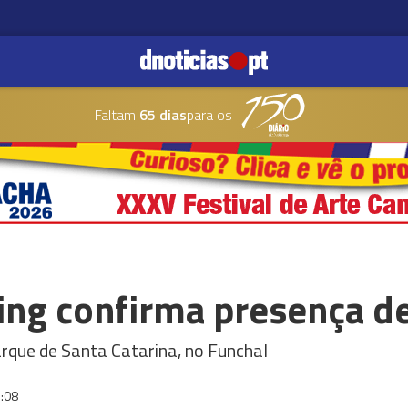
Faltam
65 dias
para os
g confirma presença de
Parque de Santa Catarina, no Funchal
:08