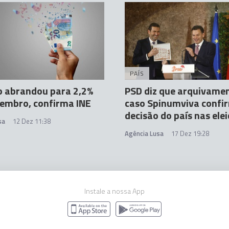
PAÍS
o abrandou para 2,2%
PSD diz que arquivame
embro, confirma INE
caso Spinumviva confi
decisão do país nas ele
sa
12 Dez 11:38
Agência Lusa
17 Dez 19:28
Instale a nossa App