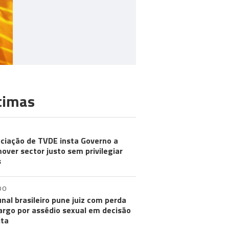
timas
ciação de TVDE insta Governo a
over sector justo sem privilegiar
s
DO
unal brasileiro pune juiz com perda
argo por assédio sexual em decisão
ita