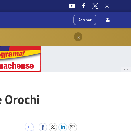
Assinar
×
PUB
 Orochi
0