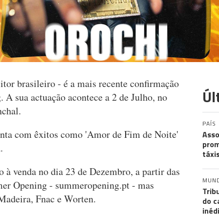
itor brasileiro - é a mais recente confirmação
Úl
 A sua actuação acontece a 2 de Julho, no
unchal.
PAÍS
conta com êxitos como 'Amor de Fim de Noite'
Asso
prom
a.
táxi
ão à venda no dia 23 de Dezembro, a partir das
MUN
mmer Opening - summeropening.pt - mas
Trib
Madeira, Fnac e Worten.
do c
inéd