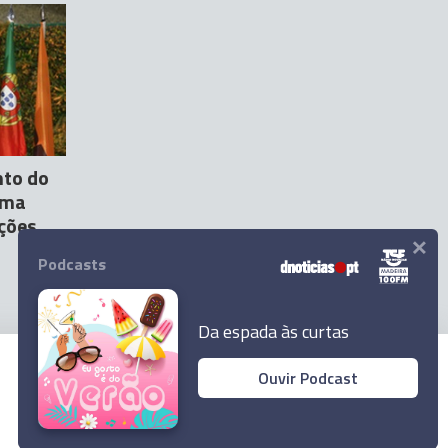
nto do
rma
ições
×
Podcasts
Da espada às curtas
Ouvir Podcast
© 2025 Empresa Diário de Notícias, Lda.
Todos os direitos reservados.