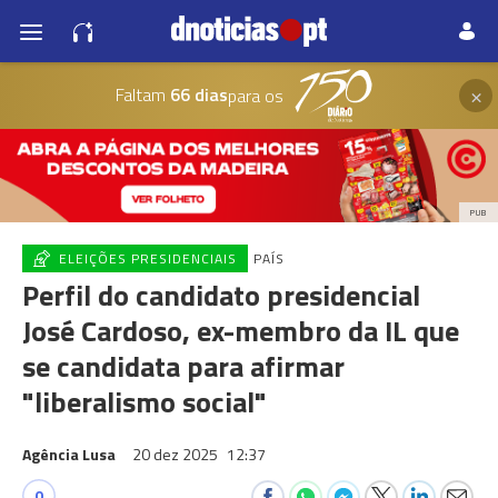
×
Faltam
66 dias
para os
PUB
ELEIÇÕES PRESIDENCIAIS
PAÍS
Perfil do candidato presidencial
José Cardoso, ex-membro da IL que
se candidata para afirmar
"liberalismo social"
Agência Lusa
20 dez 2025
12:37
0