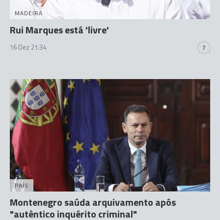
MADEIRA
Rui Marques está 'livre'
16 Dez 21:34
7
PAÍS
Montenegro saúda arquivamento após
"autêntico inquérito criminal"