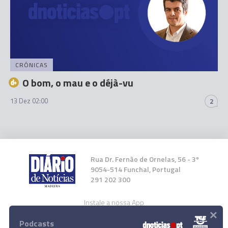
CRÓNICAS
O bom, o mau e o déjà-vu
13 Dez 02:00
2
Rua Dr. Fernão de Ornelas, 56 - 3º
9054-514 Funchal, Portugal
291 202 300
Instale a nossa App
×
Podcasts