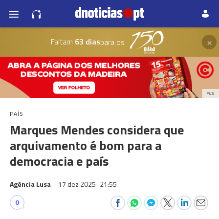
×
Faltam
63 dias
para os
PUB
PAÍS
Marques Mendes considera que
arquivamento é bom para a
democracia e país
Agência Lusa
17 dez 2025
21:55
0