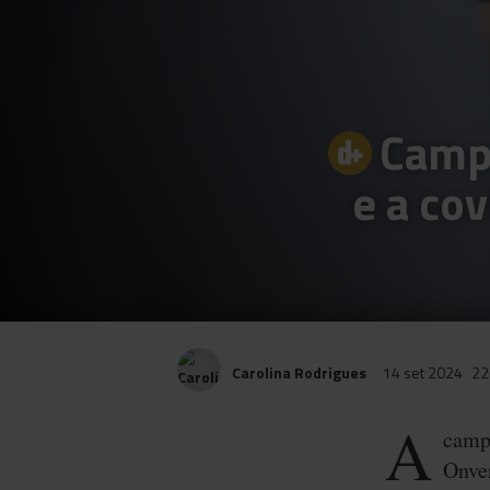
Campa
e a co
Carolina Rodrigues
14 set 2024
22
A
campa
Onver