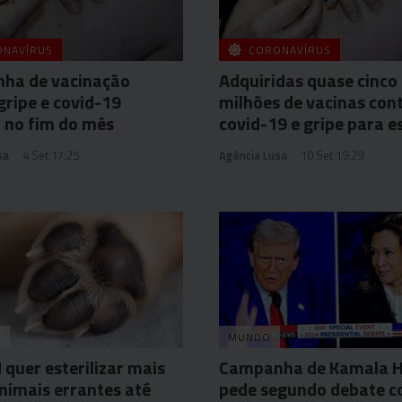
ONAVÍRUS
CORONAVÍRUS
ha de vacinação
Adquiridas quase cinco
gripe e covid-19
milhões de vacinas con
 no fim do mês
covid-19 e gripe para e
sa
4 Set 17:25
Agência Lusa
10 Set 19:29
A
MUNDO
uer esterilizar mais
Campanha de Kamala H
nimais errantes até
pede segundo debate c