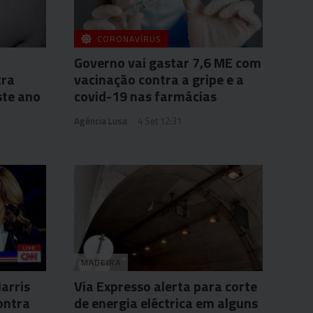
CORONAVÍRUS
Governo vai gastar 7,6 ME com
tra
vacinação contra a gripe e a
ste ano
covid-19 nas farmácias
Agência Lusa
4 Set 12:31
MADEIRA
arris
Via Expresso alerta para corte
ontra
de energia eléctrica em alguns