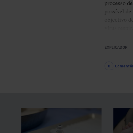
processo de
possível de
objectivo d
vírus respi
EXPLICADOR
0
Comentár