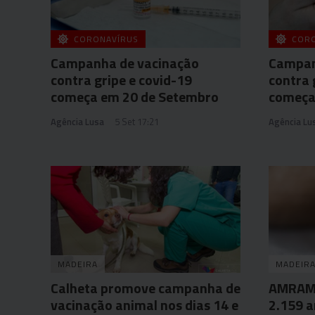
CORONAVÍRUS
COR
Campanha de vacinação
Campan
contra gripe e covid-19
contra 
começa em 20 de Setembro
começa
Agência Lusa
5 Set 17:21
Agência Lu
MADEIRA
MADEIR
Calheta promove campanha de
AMRAM q
vacinação animal nos dias 14 e
2.159 a