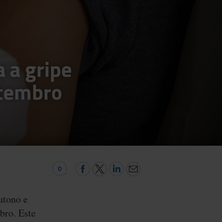
 a gripe
etembro
0
utono e
bro. Este