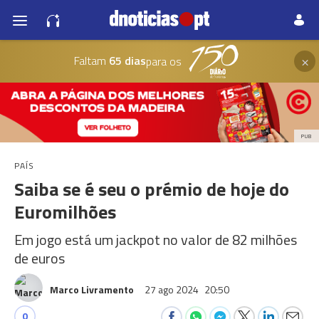
×
Faltam
65 dias
para os
PUB
PAÍS
Saiba se é seu o prémio de hoje do
Euromilhões
Em jogo está um jackpot no valor de 82 milhões
de euros
Marco Livramento
27 ago 2024
20:50
0