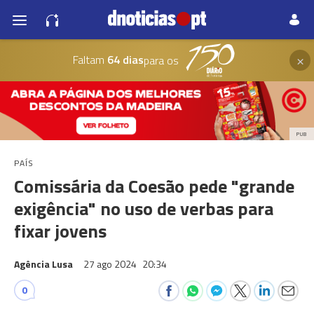
×
Faltam
64 dias
para os
PUB
PAÍS
Comissária da Coesão pede "grande
exigência" no uso de verbas para
fixar jovens
Agência Lusa
27 ago 2024
20:34
0