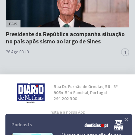
PAÍS
Presidente da República acompanha situação
no país após sismo ao largo de Sines
26 Ago 08:18
1
Rua Dr. Fernão de Ornelas, 56 - 3º
9054-514 Funchal, Portugal
291 202 300
Instale a nossa App
×
Podcasts