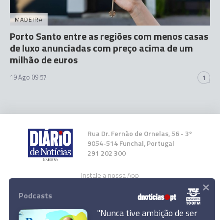
MADEIRA
Porto Santo entre as regiões com menos casas
de luxo anunciadas com preço acima de um
milhão de euros
19 Ago 09:57
1
Rua Dr. Fernão de Ornelas, 56 - 3º
9054-514 Funchal, Portugal
291 202 300
Instale a nossa App
×
Podcasts
"Nunca tive ambição de ser