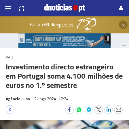
×
Faltam
63 dias
para os
PUB
PAÍS
Investimento directo estrangeiro
em Portugal soma 4.100 milhões de
euros no 1.º semestre
Agência Lusa
27 ago 2024
12:24
0