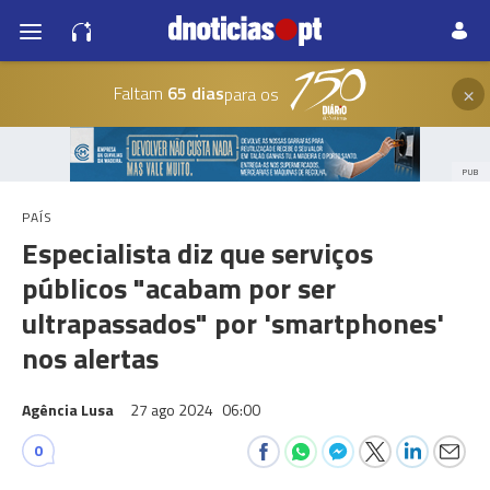
×
Faltam
65 dias
para os
PUB
PAÍS
Especialista diz que serviços
públicos "acabam por ser
ultrapassados" por 'smartphones'
nos alertas
Agência Lusa
27 ago 2024
06:00
0