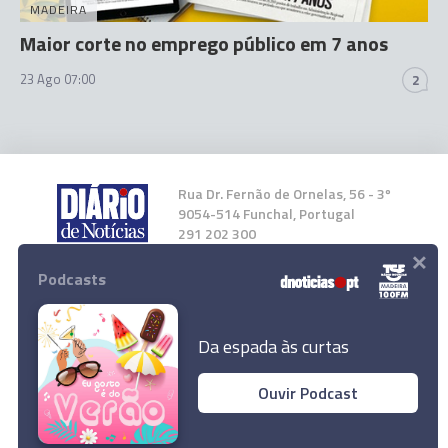
MADEIRA
Maior corte no emprego público em 7 anos
23 Ago 07:00
2
Rua Dr. Fernão de Ornelas, 56 - 3º
9054-514 Funchal, Portugal
291 202 300
×
Podcasts
Instale a nossa App
Da espada às curtas
Ouvir Podcast
© 2024 Empresa Diário de Notícias, Lda.
Todos os direitos reservados.