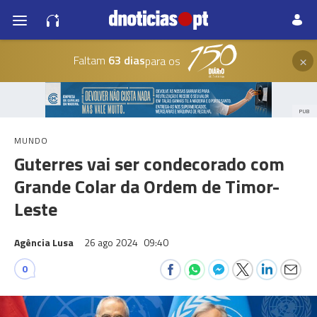
×
Faltam
63 dias
para os
PUB
MUNDO
Guterres vai ser condecorado com
Grande Colar da Ordem de Timor-
Leste
Agência Lusa
26 ago 2024
09:40
0