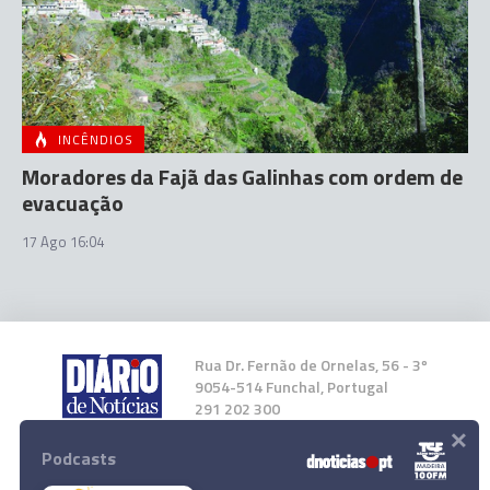
INCÊNDIOS
Moradores da Fajã das Galinhas com ordem de
evacuação
17 Ago 16:04
Rua Dr. Fernão de Ornelas, 56 - 3º
9054-514 Funchal, Portugal
291 202 300
×
Podcasts
Instale a nossa App