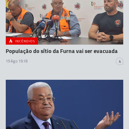
INCÊNDIOS
População do sítio da Furna vai ser evacuada
19 Ago 19:18
4