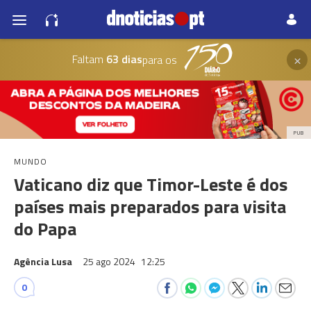
×
Faltam
63 dias
para os
PUB
MUNDO
Vaticano diz que Timor-Leste é dos
países mais preparados para visita
do Papa
Agência Lusa
25 ago 2024
12:25
0