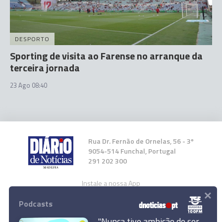
DESPORTO
Sporting de visita ao Farense no arranque da
terceira jornada
23 Ago 08:40
Rua Dr. Fernão de Ornelas, 56 - 3º
9054-514 Funchal, Portugal
291 202 300
Instale a nossa App
×
Podcasts
"Nunca tive ambição de ser