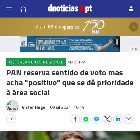
×
Faltam
63 dias
para os
PUB
ORÇAMENTO REGIONAL
MADEIRA
PAN reserva sentido de voto mas
acha "positivo" que se dê prioridade
à área social
Victor Hugo
09 jul 2024
10:44
10