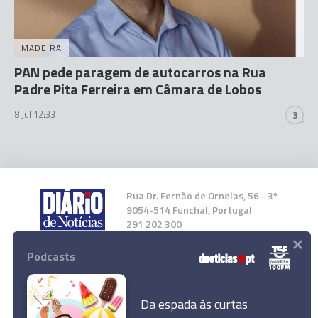
MADEIRA
PAN pede paragem de autocarros na Rua
Padre Pita Ferreira em Câmara de Lobos
8 Jul 12:33
3
Rua Dr. Fernão de Ornelas, 56 - 3º
9054-514 Funchal, Portugal
291 202 300
×
Podcasts
Instale a nossa App
Da espada às curtas