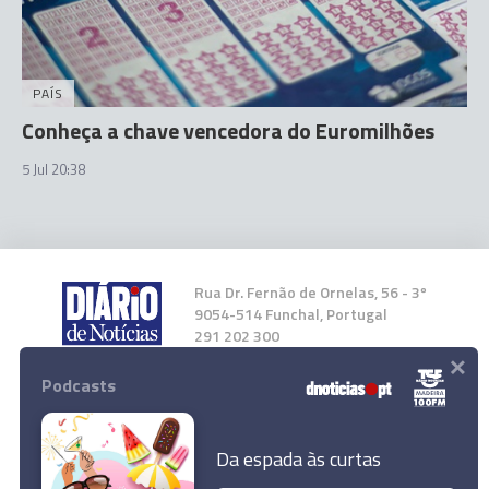
PAÍS
Conheça a chave vencedora do Euromilhões
5 Jul 20:38
Rua Dr. Fernão de Ornelas, 56 - 3º
9054-514 Funchal, Portugal
291 202 300
×
Podcasts
Instale a nossa App
Da espada às curtas