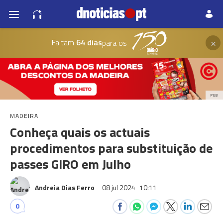
×
Faltam
64 dias
para os
PUB
MADEIRA
Conheça quais os actuais
procedimentos para substituição de
passes GIRO em Julho
Andreia Dias Ferro
08 jul 2024
10:11
0