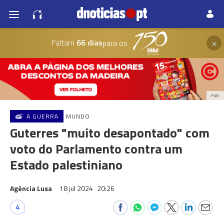
×
Faltam
66 dias
para os
PUB
A GUERRA
MUNDO
Guterres "muito desapontado" com
voto do Parlamento contra um
Estado palestiniano
Agência Lusa
18 jul 2024
20:26
4