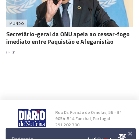
MUNDO
Secretário-geral da ONU apela ao cessar-fogo
imediato entre Paquistão e Afeganistão
02:01
Rua Dr. Fernão de Ornelas, 56 - 3º
9054-514 Funchal, Portugal
291 202 300
×
Podcasts
Instale a nossa App