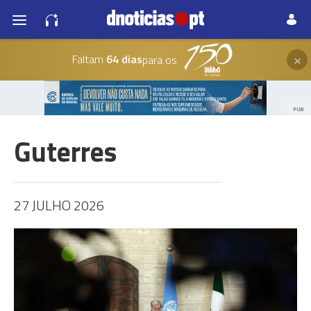
×
Faltam
64 dias
para os
PUB
Guterres
27 JULHO 2026