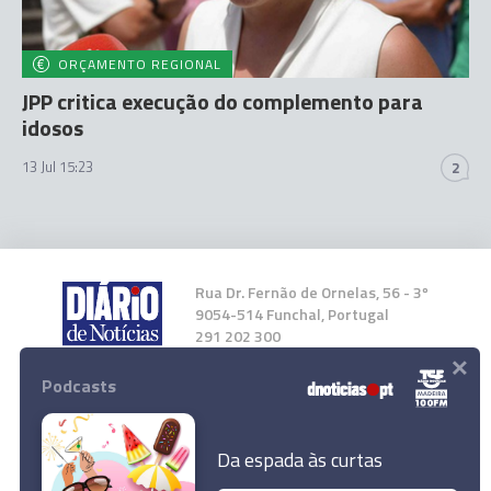
ORÇAMENTO REGIONAL
JPP critica execução do complemento para
idosos
13 Jul 15:23
2
Rua Dr. Fernão de Ornelas, 56 - 3º
9054-514 Funchal, Portugal
291 202 300
×
Podcasts
Instale a nossa App
Da espada às curtas