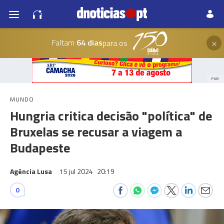
×
Faltam
64 dias
para os
PUB
MUNDO
Hungria critica decisão "política" de
Bruxelas se recusar a viagem a
Budapeste
Agência Lusa
15 jul 2024
20:19
0