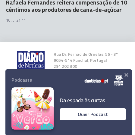
Rafaela Fernandes reitera compensação de 10
cêntimos aos produtores de cana-de-açúcar
10 Jul 21:41
Rua Dr. Fernão de Ornelas, 56 - 3º
9054-514 Funchal, Portugal
291 202 300
×
Podcasts
Instale a nossa App
Da espada às curtas
Ouvir Podcast
© 2024 Empresa Diário de Notícias, Lda.
Todos os direitos reservados.