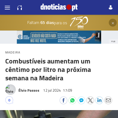
×
Faltam
65 dias
para os
PUB
MADEIRA
Combustíveis aumentam um
cêntimo por litro na próxima
semana na Madeira
Élvio Passos
12 jul 2024
17:09
0