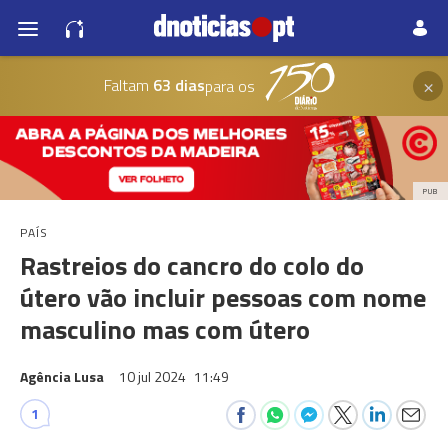
×
Faltam
63 dias
para os
PUB
PAÍS
Rastreios do cancro do colo do
útero vão incluir pessoas com nome
masculino mas com útero
Agência Lusa
10 jul 2024
11:49
1