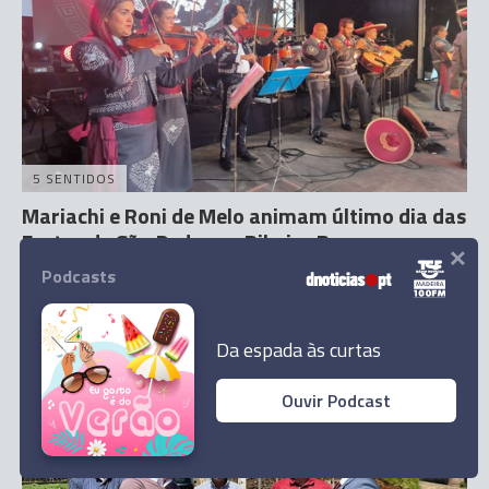
5 SENTIDOS
Mariachi e Roni de Melo animam último dia das
Festas de São Pedro na Ribeira Brava
×
Podcasts
1 Jul 23:24
Da espada às curtas
Ouvir Podcast