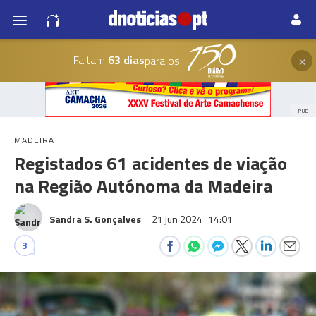
×
Faltam
63 dias
para os
PUB
MADEIRA
Registados 61 acidentes de viação
na Região Autónoma da Madeira
Sandra S. Gonçalves
21 jun 2024
14:01
3