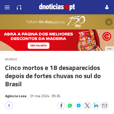
×
Faltam
64 dias
para os
PUB
MUNDO
Cinco mortos e 18 desaparecidos
depois de fortes chuvas no sul do
Brasil
Agência Lusa
01 mai 2024
09:36
0