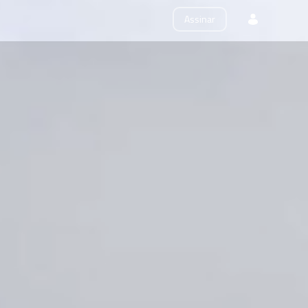
×
Assinar