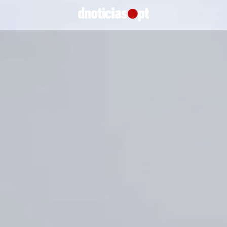
Faltam
66 dias
para os