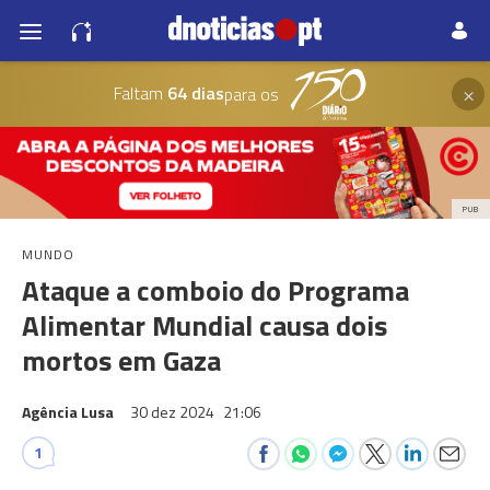
×
Faltam
64 dias
para os
PUB
MUNDO
Ataque a comboio do Programa
Alimentar Mundial causa dois
mortos em Gaza
Agência Lusa
30 dez 2024
21:06
1