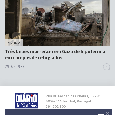
MUNDO
Três bebés morreram em Gaza de hipotermia
em campos de refugiados
25 Dez 19:39
1
Rua Dr. Fernão de Ornelas, 56 - 3º
9054-514 Funchal, Portugal
291 202 300
×