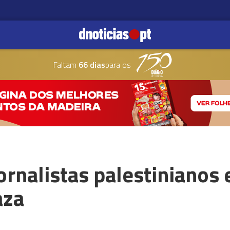
Faltam
66 dias
para os
ornalistas palestinianos
aza