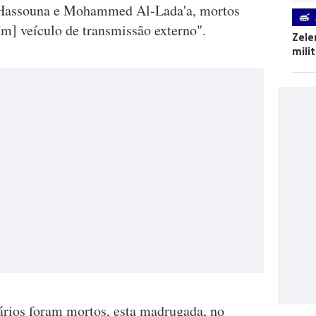
i Hassouna e Mohammed Al-Lada'a, mortos
um] veículo de transmissão externo".
Zele
mili
nários foram mortos, esta madrugada, no