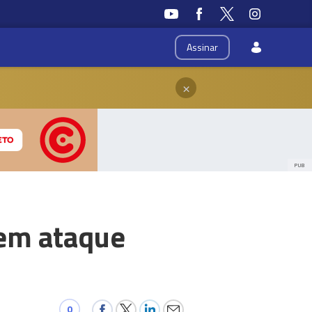
Assinar
×
PUB
 em ataque
0