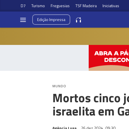
D7
Turismo
Freguesias
TSF Madeira
Iniciativas
Edição
Impressa
MUNDO
Mortos cinco j
israelita em G
Agência Lusa
26 dez 2024
09:30