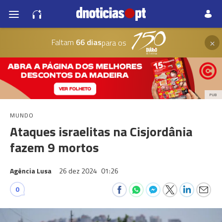
×
Faltam
66 dias
para os
PUB
MUNDO
Ataques israelitas na Cisjordânia
fazem 9 mortos
Agência Lusa
26 dez 2024
01:26
0