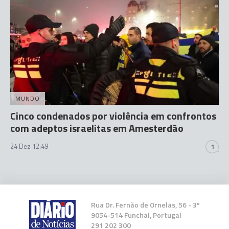
MUNDO
Cinco condenados por violência em confrontos
com adeptos israelitas em Amesterdão
24 Dez 12:49
1
Rua Dr. Fernão de Ornelas, 56 - 3º
9054-514 Funchal, Portugal
291 202 300