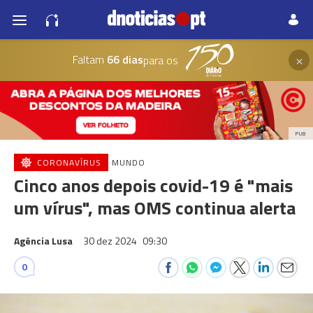
×
Faltam
66 dias
para os
PUB
CORONAVÍRUS
MUNDO
Cinco anos depois covid-19 é "mais
um vírus", mas OMS continua alerta
Agência Lusa
30 dez 2024
09:30
0