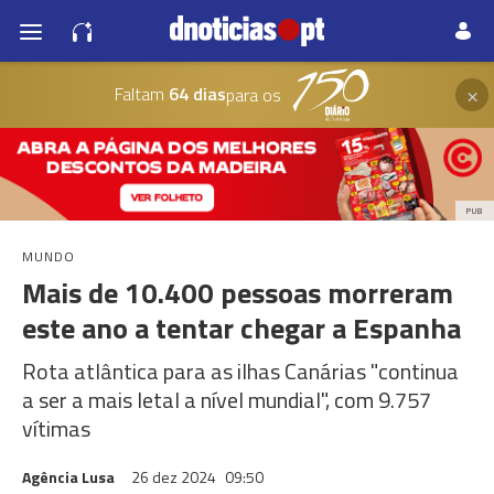
×
Faltam
64 dias
para os
PUB
MUNDO
Mais de 10.400 pessoas morreram
este ano a tentar chegar a Espanha
Rota atlântica para as ilhas Canárias "continua
a ser a mais letal a nível mundial", com 9.757
vítimas
Agência Lusa
26 dez 2024
09:50