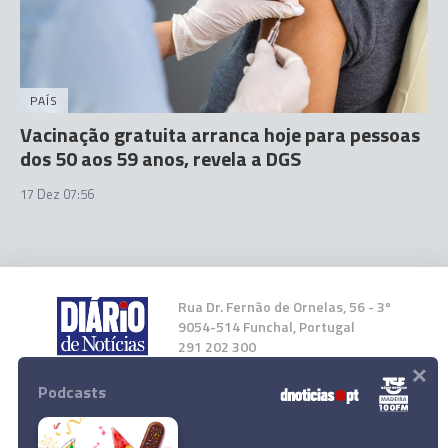
PAÍS
Vacinação gratuita arranca hoje para pessoas
dos 50 aos 59 anos, revela a DGS
17 Dez 07:56
Rua Dr. Fernão de Ornelas, 56 - 3º
9054-514 Funchal, Portugal
291 202 300
×
Podcasts
Instale a nossa App