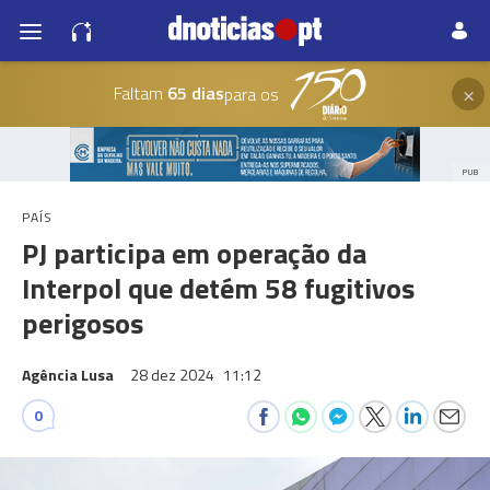
×
Faltam
65 dias
para os
PUB
PAÍS
PJ participa em operação da
Interpol que detém 58 fugitivos
perigosos
Agência Lusa
28 dez 2024
11:12
0