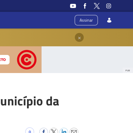
Assinar
×
PUB
unicípio da
0