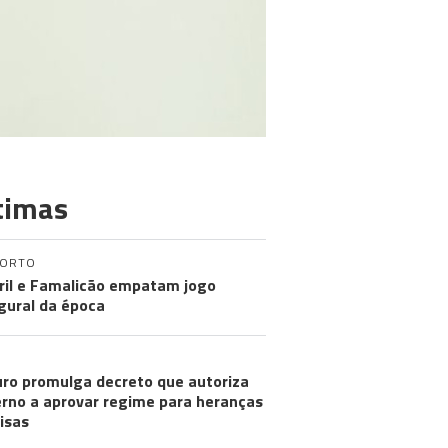
timas
PORTO
ril e Famalicão empatam jogo
gural da época
ro promulga decreto que autoriza
rno a aprovar regime para heranças
visas