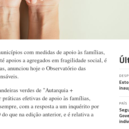
municípios com medidas de apoio às famílias,
Úl
até apoios a agregados em fragilidade social, é
ias, anunciou hoje o Observatório das
nsáveis.
DES
Esto
inau
andeiras verdes de "Autarquia +
práticas efetivas de apoio às famílias,
PAÍS
 sempre, com a resposta a um inquérito por
Segu
do que na edição anterior, e é relativa a
Gove
indi