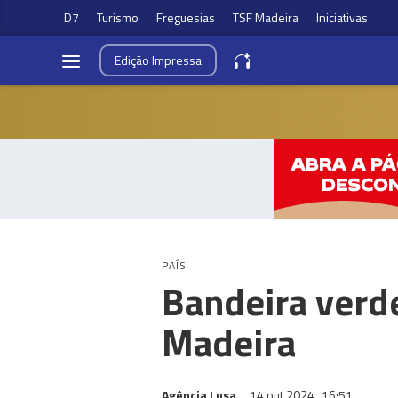
D7
Turismo
Freguesias
TSF Madeira
Iniciativas
Edição
Impressa
PAÍS
Bandeira verd
Madeira
Agência Lusa
14 out 2024
16:51