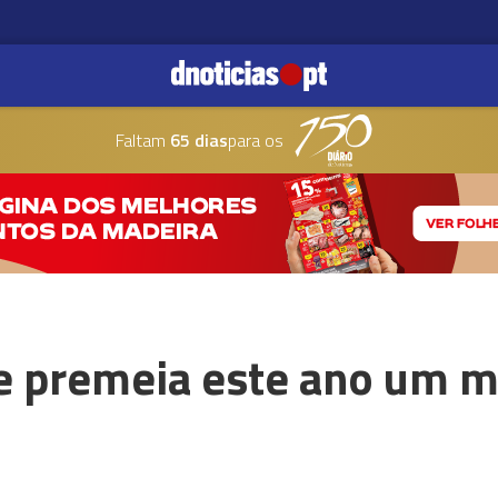
Faltam
65 dias
para os
e premeia este ano um m