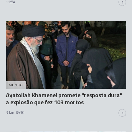
11:54
1
MUNDO
Ayatollah Khamenei promete "resposta dura"
a explosão que fez 103 mortos
3 Jan 18:30
1