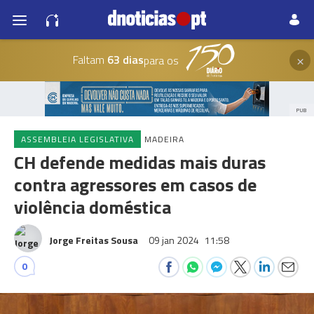
×
Faltam
63 dias
para os
PUB
ASSEMBLEIA LEGISLATIVA
MADEIRA
CH defende medidas mais duras
contra agressores em casos de
violência doméstica
Jorge Freitas Sousa
09 jan 2024
11:58
0