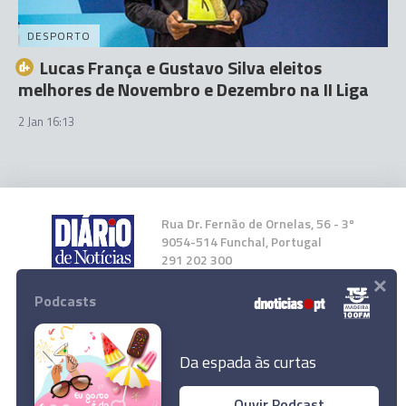
DESPORTO
Lucas França e Gustavo Silva eleitos
melhores de Novembro e Dezembro na II Liga
2 Jan 16:13
Rua Dr. Fernão de Ornelas, 56 - 3º
9054-514 Funchal, Portugal
291 202 300
×
Podcasts
Instale a nossa App
Da espada às curtas
Ouvir Podcast