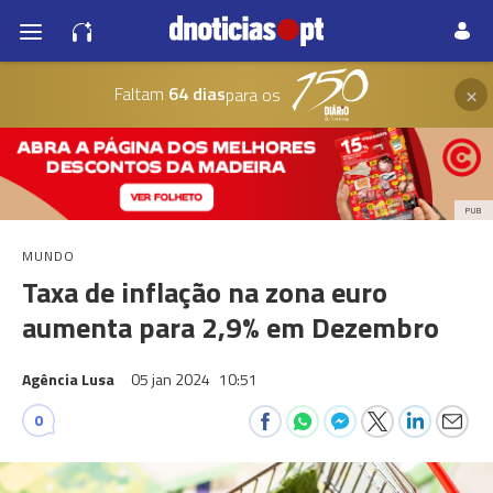
×
Faltam
64 dias
para os
PUB
MUNDO
Taxa de inflação na zona euro
aumenta para 2,9% em Dezembro
Agência Lusa
05 jan 2024
10:51
0