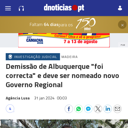
×
Faltam
64 dias
para os
PUB
INVESTIGAÇÃO JUDICIAL
MADEIRA
Demissão de Albuquerque "foi
correcta" e deve ser nomeado novo
Governo Regional
Agência Lusa
31 jan 2024
00:03
4