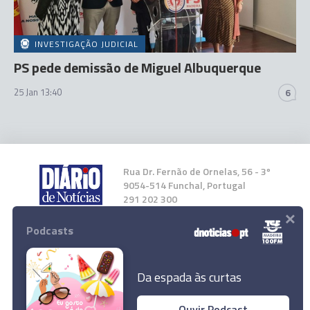
INVESTIGAÇÃO JUDICIAL
PS pede demissão de Miguel Albuquerque
25 Jan 13:40
6
Rua Dr. Fernão de Ornelas, 56 - 3º
9054-514 Funchal, Portugal
291 202 300
×
Podcasts
Instale a nossa App
Da espada às curtas
Ouvir Podcast