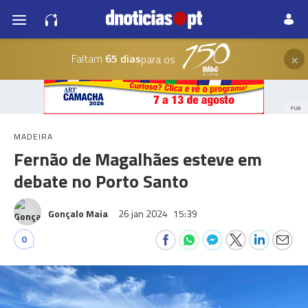
×
Faltam
65 dias
para os
PUB
MADEIRA
Fernão de Magalhães esteve em
debate no Porto Santo
Gonçalo Maia
26 jan 2024
15:39
0