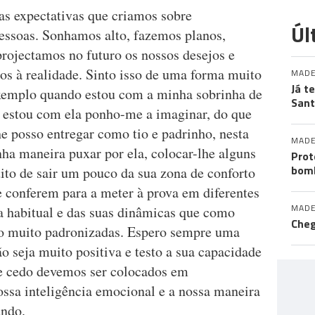
das expectativas que criamos sobre
Úl
essoas. Sonhamos alto, fazemos planos,
rojectamos no futuro os nossos desejos e
os à realidade. Sinto isso de uma forma muito
MADE
Já t
xemplo quando estou com a minha sobrinha de
San
 estou com ela ponho-me a imaginar, do que
e posso entregar como tio e padrinho, nesta
MADE
ha maneira puxar por ela, colocar-lhe alguns
Prot
bomb
uito de sair um pouco da sua zona de conforto
e conferem para a meter à prova em diferentes
MADE
ca habitual e das suas dinâmicas que como
Cheg
ão muito padronizadas. Espero sempre uma
 seja muito positiva e testo a sua capacidade
de cedo devemos ser colocados em
ossa inteligência emocional e a nossa maneira
undo.