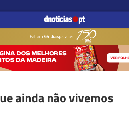
Faltam
64 dias
para os
ue ainda não vivemos