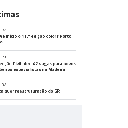
timas
IRA
eve início o 11.ª edição colors Porto
to
IRA
ecção Civil abre 42 vagas para novos
eiros especialistas na Madeira
IRA
a quer reestruturação do GR