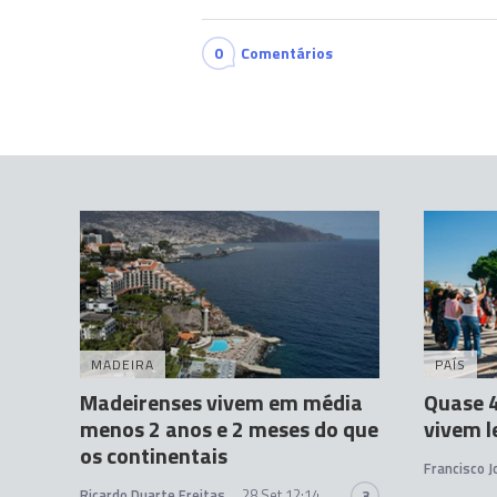
0
Comentários
MADEIRA
PAÍS
Madeirenses vivem em média
Quase 4
menos 2 anos e 2 meses do que
vivem 
os continentais
Francisco 
Ricardo Duarte Freitas
28 Set 12:14
3