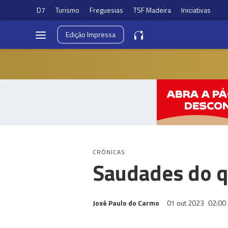
D7
Turismo
Freguesias
TSF Madeira
Iniciativas
Edição
Impressa
CRÓNICAS
Saudades do q
José Paulo do Carmo
01 out 2023
02:00