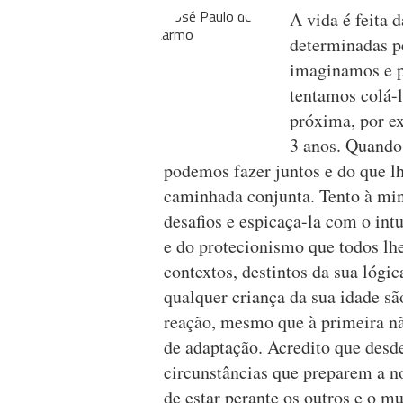
A vida é feita 
determinadas p
imaginamos e p
tentamos colá-l
próxima, por e
3 anos. Quando
podemos fazer juntos e do que lh
caminhada conjunta. Tento à min
desafios e espicaça-la com o int
e do protecionismo que todos lh
contextos, destintos da sua lógi
qualquer criança da sua idade s
reação, mesmo que à primeira não
de adaptação. Acredito que des
circunstâncias que preparem a n
de estar perante os outros e o m