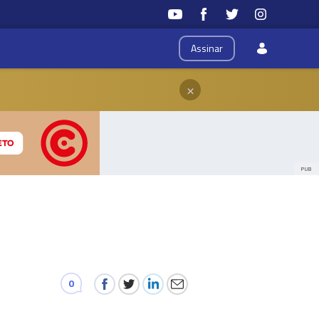
Assinar
×
PUB
0