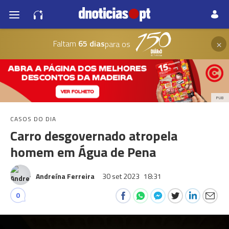
×
Faltam
65 dias
para os
PUB
CASOS DO DIA
Carro desgovernado atropela
homem em Água de Pena
Andreína Ferreira
30 set 2023
18:31
0