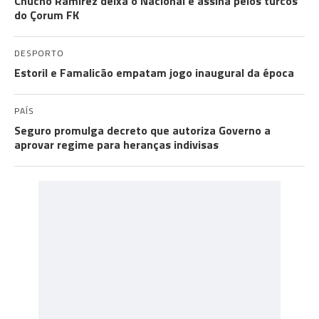
Chucho Ramírez deixa o Nacional e assina pelos turcos
do Çorum FK
DESPORTO
Estoril e Famalicão empatam jogo inaugural da época
PAÍS
Seguro promulga decreto que autoriza Governo a
aprovar regime para heranças indivisas