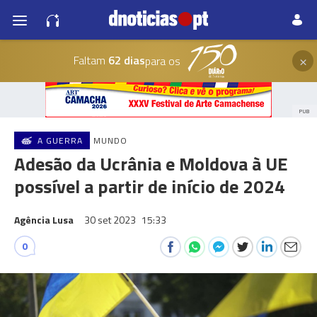
×
Faltam
62 dias
para os
PUB
A GUERRA
MUNDO
Adesão da Ucrânia e Moldova à UE
possível a partir de início de 2024
Agência Lusa
30 set 2023
15:33
0