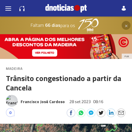
×
Faltam
66 dias
para os
PUB
MADEIRA
Trânsito congestionado a partir da
Cancela
Francisco José Cardoso
28 set 2023
08:16
0