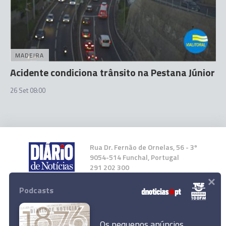
MADEIRA
Acidente condiciona trânsito na Pestana Júnior
26 Set 08:00
Rua Dr. Fernão de Ornelas, 56 - 3º
9054-514 Funchal, Portugal
291 202 300
×
Podcasts
Instale a nossa App
Os pequenos anúncios