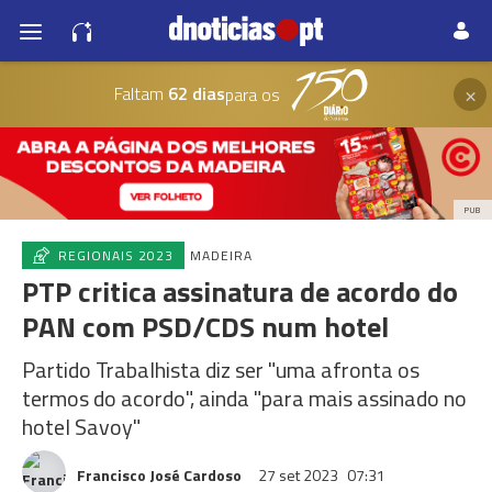
×
Faltam
62 dias
para os
PUB
REGIONAIS 2023
MADEIRA
PTP critica assinatura de acordo do
PAN com PSD/CDS num hotel
Partido Trabalhista diz ser "uma afronta os
termos do acordo", ainda "para mais assinado no
hotel Savoy"
Francisco José Cardoso
27 set 2023
07:31