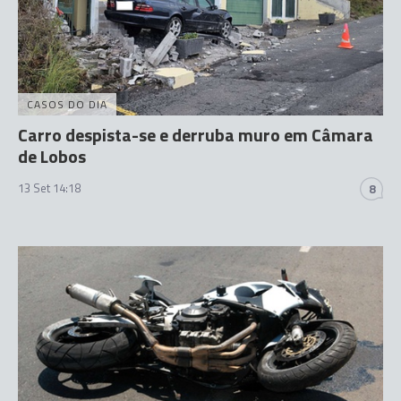
CASOS DO DIA
Carro despista-se e derruba muro em Câmara
de Lobos
13 Set 14:18
8