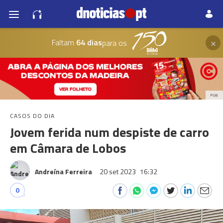
×
Faltam
64 dias
para os
PUB
CASOS DO DIA
Jovem ferida num despiste de carro
em Câmara de Lobos
Andreína Ferreira
20 set 2023
16:32
0