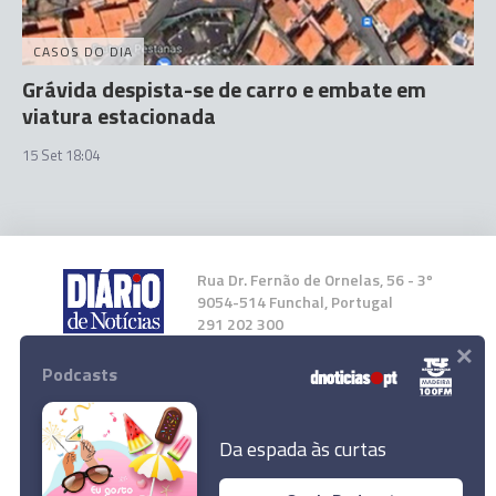
CASOS DO DIA
Grávida despista-se de carro e embate em
viatura estacionada
15 Set 18:04
Rua Dr. Fernão de Ornelas, 56 - 3º
9054-514 Funchal, Portugal
291 202 300
×
Podcasts
Instale a nossa App
Da espada às curtas